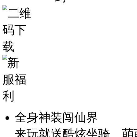
全身神装闯仙界
来玩就送酷炫坐骑、萌